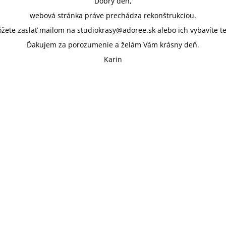
Dobrý deň,
webová stránka práve prechádza rekonštrukciou.
ete zaslať mailom na studiokrasy@adoree.sk alebo ich vybavíte te
Ďakujem za porozumenie a želám Vám krásny deň.
Karin